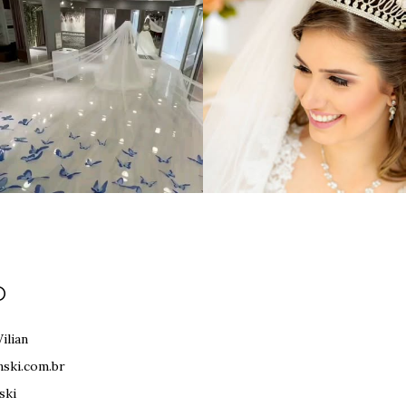
O
ilian
nski.com.br
ski