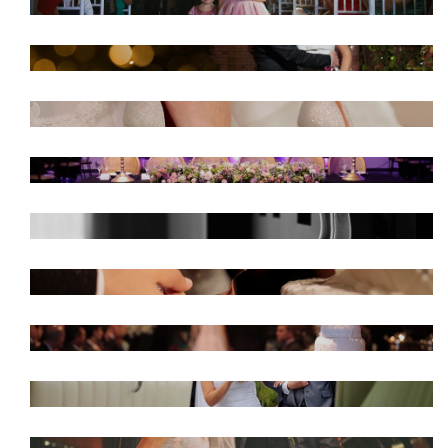
LETÍCIA E EDMILSON - RESTAURANTE
MADALOSSO
CAMILA E MATHEUS
JÉSSICA E DYONATHAN - DOM ANTÔNIO
MIRIAN E RAFAEL - DOM ANTÔNIO
MAGALI E BRUNO - TABOO
EMILY E CLEVERSON - CENTRAL HALL
LINDA HISTÓRIA DE AMOR DE BRUNA E
VINÍCIUS - AMAPAR
STEFANIE E JHONATAN - CURITIBA