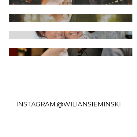
WALÉRIA E JOELSON - CHÁCARA
BELVEDERE
CAMILA E FELIPE - SALÃO DO REINO DAS
TESTEMUNHAS DE JEOVÁ
JÉSSICA E DOUGLAS - RESTAURANTE
MADALOSSO
INSTAGRAM @WILIANSIEMINSKI